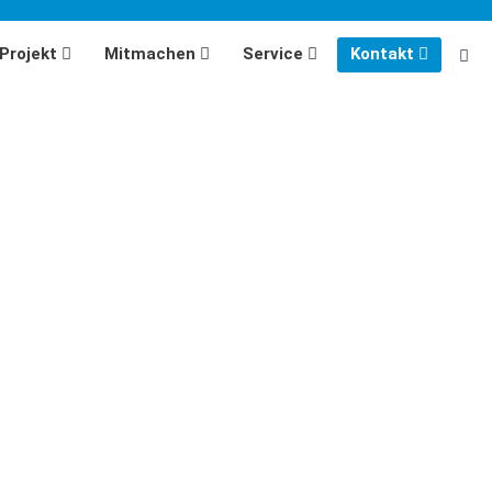
Projekt
Mitmachen
Service
Kontakt
MiMi werden
Aktuelles
MiMi-Zentrum Bayern
MiMi sein
Newsletter
Projektstandorte
MiMi einladen
Pressebereich
Standort werden
Wegweiser und Online-Guides
Standort unterstützen
Tagungsdokumentation