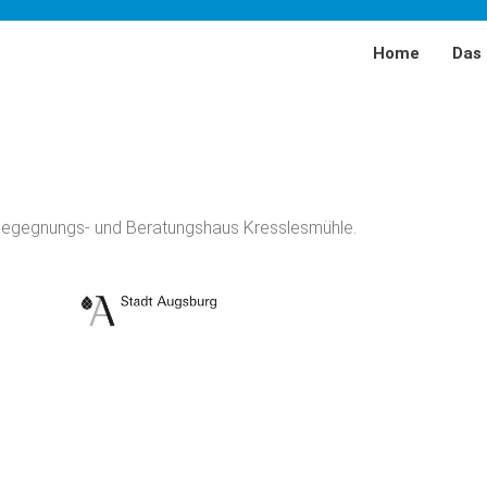
Home
Das 
MiMi-Bayern
EMZ
, Begegnungs- und Beratungshaus Kresslesmühle.
Förderer
Partner
Team