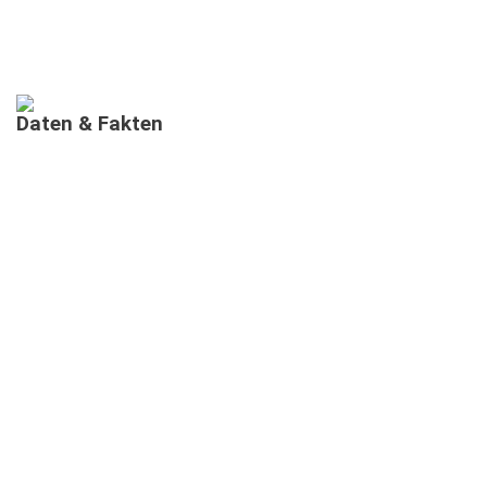
Daten
&
Fakten
AUSGEBILDETE MIMIS IN BAYERN
MEHRSPRACHIGE
INFORMATIONSVERANSTALTUNGEN
TEILNEHMENDE IN MEHRSPRACHIGEN MIMI-
INFOVERANSTALTUNGEN