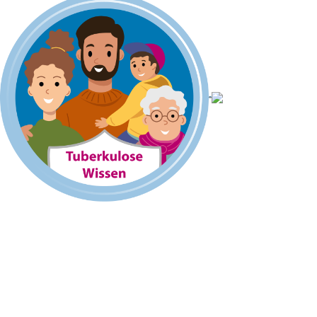
Mit Migranten für Migranten (MiMi) – Interkulturelle
Gesundheit in Bayern