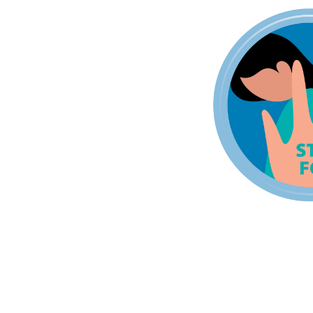
Mit Migranten für Migranten (MiMi) – Interkulturelle
Gesundheit in Bayern