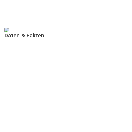
Daten
&
Fakten
AUSGEBILDETE MIMIS IN BAYERN
MEHRSPRACHIGE
INFORMATIONSVERANSTALTUNGEN
TEILNEHMENDE IN MEHRSPRACHIGEN MIMI-
INFOVERANSTALTUNGEN