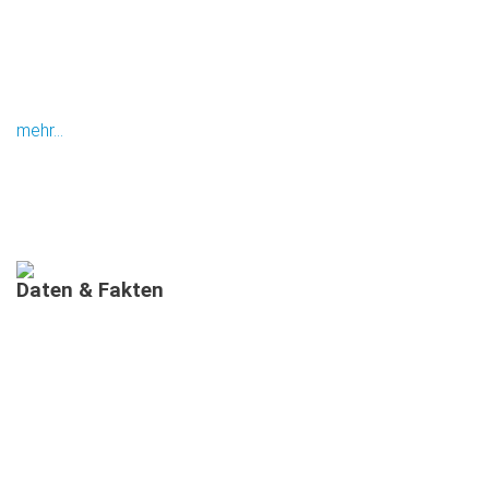
mehr...
Daten
&
Fakten
AUSGEBILDETE MIMIS IN BAYERN
MEHRSPRACHIGE
INFORMATIONSVERANSTALTUNGEN