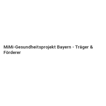
TEILNEHMENDE IN MEHRSPRACHIGEN MIMI-
INFOVERANSTALTUNGEN
MiMi-Gesundheitsprojekt
Bayern
-
Träger
&
Förderer