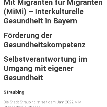
Mit
Migranten
für
Migranten
(MiMi)
–
Interkulturelle
Gesundheit
in
Bayern
Förderung
der
Gesundheitskompetenz
Selbstverantwortung
im
Umgang
mit
eigener
Gesundheit
Straubing
Die Stadt Straubing ist seit dem Jahr 2022 MiMi-