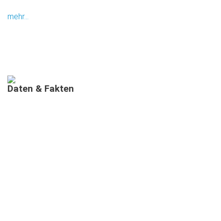
mehr...
Daten
&
Fakten
AUSGEBILDETE MIMIS IN BAYERN
MEHRSPRACHIGE
INFORMATIONSVERANSTALTUNGEN
TEILNEHMENDE IN MEHRSPRACHIGEN MIMI-
INFOVERANSTALTUNGEN