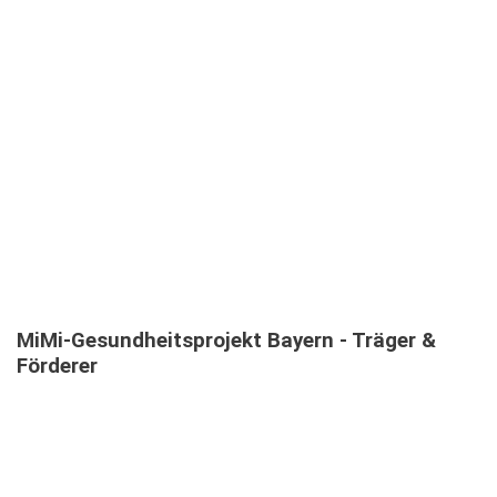
MEHRSPRACHIGE
INFORMATIONSVERANSTALTUNGEN
TEILNEHMENDE IN MEHRSPRACHIGEN MIMI-
INFOVERANSTALTUNGEN
MiMi-Gesundheitsprojekt
Bayern
-
Träger
&
Förderer