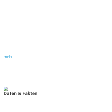
mehr...
Daten
&
Fakten
AUSGEBILDETE MIMIS IN BAYERN