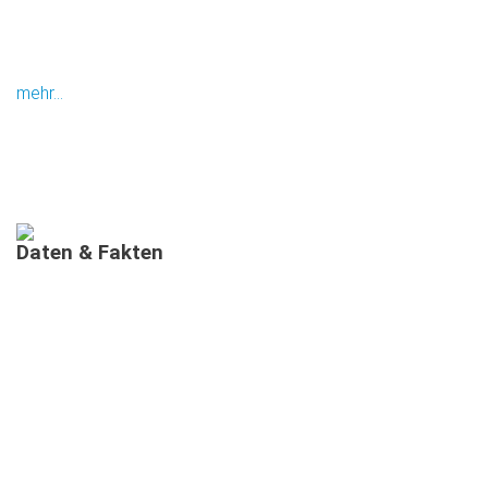
mehr...
Daten
&
Fakten
AUSGEBILDETE MIMIS IN BAYERN
MEHRSPRACHIGE
INFORMATIONSVERANSTALTUNGEN
TEILNEHMENDE IN MEHRSPRACHIGEN MIMI-