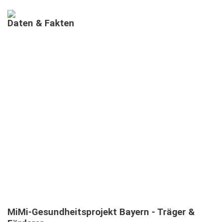
Daten
&
Fakten
AUSGEBILDETE MIMIS IN BAYERN
MEHRSPRACHIGE
INFORMATIONSVERANSTALTUNGEN
TEILNEHMENDE IN MEHRSPRACHIGEN MIMI-
INFOVERANSTALTUNGEN
MiMi-Gesundheitsprojekt
Bayern
-
Träger
&