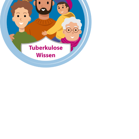
Mit Migranten für Migranten (MiMi) – Interkulturelle
Gesundheit in Bayern