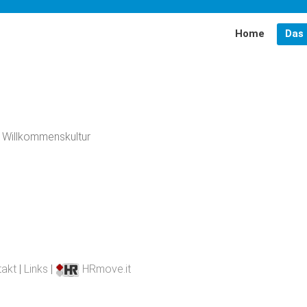
Home
Das 
MiMi-Bayern
EMZ
g Willkommenskultur
Förderer
Partner
Team
takt
|
Links
|
HRmove.it