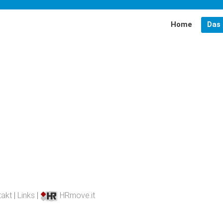
Home
Das 
MiMi-Bayern
EMZ
Förderer
Partner
Team
takt
|
Links
|
HRmove.it