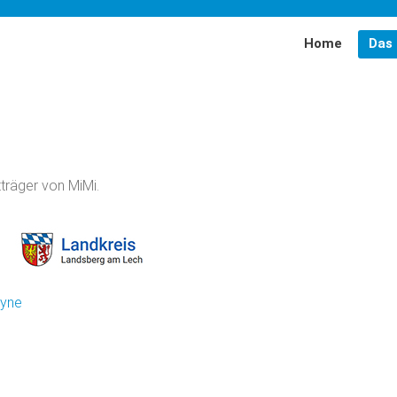
Home
Das 
MiMi-Bayern
EMZ
träger von MiMi.
Förderer
Partner
Team
ryne