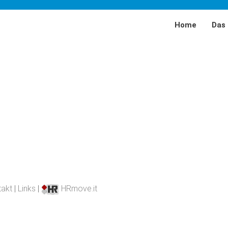
Home
Das 
MiMi-Bayern
EMZ
Förderer
Partner
Team
takt
|
Links
|
HRmove.it