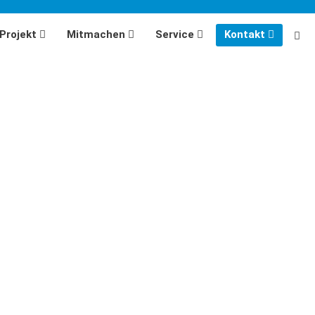
Projekt
Mitmachen
Service
Kontakt
MiMi werden
Aktuelles
MiMi-Zentrum Bayern
MiMi sein
Newsletter
Projektstandorte
MiMi einladen
Pressebereich
Standort werden
Wegweiser und Online-Guides
Standort unterstützen
Tagungsdokumentation