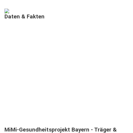
Daten
&
Fakten
AUSGEBILDETE MIMIS IN BAYERN
MEHRSPRACHIGE
INFORMATIONSVERANSTALTUNGEN
TEILNEHMENDE IN MEHRSPRACHIGEN MIMI-
INFOVERANSTALTUNGEN
MiMi-Gesundheitsprojekt
Bayern
-
Träger
&